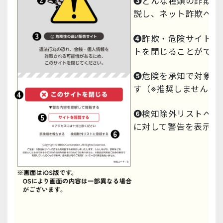
❸
どんな種類の詐欺・
説し、ネット詐欺への
❹
詐欺・危険サイトに
トを閉じることができ
❺
危険を承知で対象サ
す（※推奨しません）
❻
検知除外リストへの
に対して警告を表示し