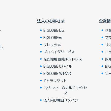
法人のお客さま
企業情
BIGLOBE biz.
企
ア
BIGLOBE光
ブ
フレッツ光
サ
し
プロバイダサービス
ニ
光回線用 固定IPアドレス
採
BIGLOBEモバイル
BIG
BIGLOBE WiMAX
ソ
IPトランジット
マカフィー®マルチ アクセ
ス
法人向け独自ドメイン