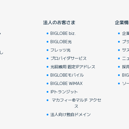
法人のお客さま
企業情
BIGLOBE biz.
企
ア
BIGLOBE光
ブ
フレッツ光
サ
し
プロバイダサービス
ニ
光回線用 固定IPアドレス
採
BIGLOBEモバイル
BIG
BIGLOBE WiMAX
ソ
IPトランジット
マカフィー®マルチ アクセ
ス
法人向け独自ドメイン