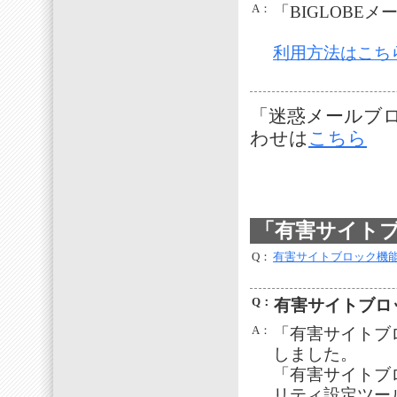
A：
「BIGLOBE
利用方法はこち
「迷惑メールブ
わせは
こちら
「有害サイト
Q：
有害サイトブロック機
Q：
有害サイトブロ
A：
「有害サイトブロ
しました。
「有害サイトブ
リティ設定ツー