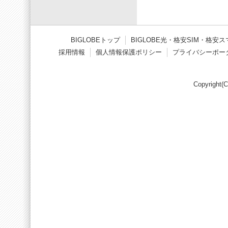
BIGLOBEトップ
BIGLOBE光
・
格安SIM
・
格安ス
採用情報
個人情報保護ポリシー
プライバシーポー
Copyright(