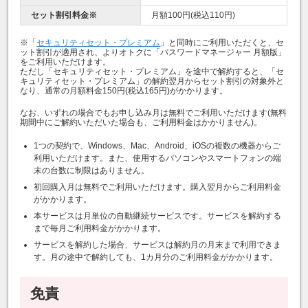
セット割引料金※
月額100円(税込110円)
※「
セキュリティセット・プレミアム
」と同時にご利用いただくと、セ
ット割引が適用され、よりオトクに「パスワードマネージャー 月額版」
をご利用いただけます。
ただし「セキュリティセット・プレミアム」を途中で解約すると、「セ
キュリティセット・プレミアム」の解約翌月からセット割引の対象外と
なり、通常の月額料金150円(税込165円)がかかります。
なお、いずれの場合でも
お申し込み月は
無料
でご利用いただけます(無料
期間中にご解約いただいた場合も、ご利用料金はかかりません)。
1つの契約で、Windows、Mac、Android、iOSの複数の機器からご
利用いただけます。また、使用するパソコンやスマートフォンの端
末の台数に制限はありません。
初回購入月は無料でご利用いただけます。購入翌月からご利用料金
がかかります。
本サービスは月単位の自動継続サービスです。サービスを解約する
まで毎月ご利用料金がかかります。
サービスを解約した場合、サービスは解約月の月末まで利用できま
す。月の途中で解約しても、1カ月分のご利用料金がかかります。
免責