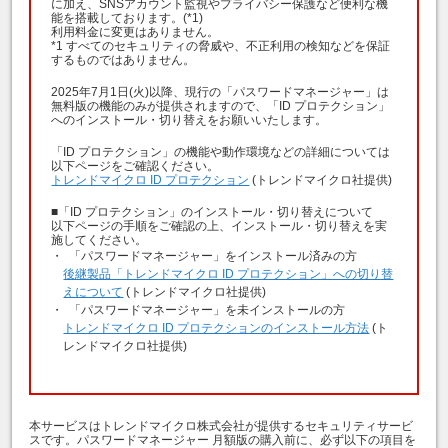
に加え、SNSアカウント監視やプライバシー保護など便利な機
能を搭載しております。(
*1
)
利用料金に変更はありません。
*1 すべてのセキュリティの脅威や、不正利用の検知などを保証
するものではありません。
2025年7月1日(火)以降、現行の「パスワードマネージャー」は
無料版の機能のみが提供されますので、「ID プロテクション」
へのインストール・切り替えをお願いいたします。
「ID プロテクション」の機能や動作環境などの詳細については
以下ページをご確認ください。
トレンドマイクロ ID プロテクション
(トレンドマイクロ社提供)
■「ID プロテクション」のインストール・切り替えについて
以下ページの手順をご確認の上、インストール・切り替えを実
施してください。
「パスワードマネージャー」をインストール済みの方
後継製品「トレンドマイクロ ID プロテクション」への切り替
えについて
(トレンドマイクロ社提供)
「パスワードマネージャー」を未インストールの方
トレンドマイクロ ID プロテクションのインストール方法
(ト
レンドマイクロ社提供)
本サービスはトレンドマイクロ株式会社が提供するセキュリティサービ
スです。パスワードマネージャー 月額版の購入前に、必ず以下の項目を